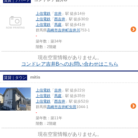
賃貸｜アパート
上信電鉄
「
吉井
」駅 徒歩14分
上信電鉄
「
西吉井
」駅 徒歩30分
上信電鉄
「
馬庭
」駅 徒歩41分
群馬県
高崎市
吉井町吉井川
753-1
-
築年数：築34年
階数：2階建
現在空室情報がありません。
コンドレア吉井Bへのお問い合わせはこちら
mitis
賃貸｜タウン
上信電鉄
「
吉井
」駅 徒歩22分
上信電鉄
「
馬庭
」駅 徒歩35分
上信電鉄
「
西吉井
」駅 徒歩52分
群馬県
高崎市
吉井町矢田
1044-1
-
築年数：築11年
階数：2階建
現在空室情報がありません。