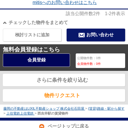
mitisへのお問い合わせはこちら
該当公開件数
2
件
1-2
件表示
チェックした物件をまとめて
検討リストに追加
お問い合わせ
無料会員登録はこちら
公開物件数：
0
件
会員登録
会員物件数：
0
件
さらに条件を絞り込む
物件リクエスト
藤岡の不動産はLIXIL不動産ショップ 株式会社石田屋
>
(賃貸)路線・駅から探す
>
上信電鉄上信電鉄
>
西吉井駅の賃貸物件
ページトップに戻る