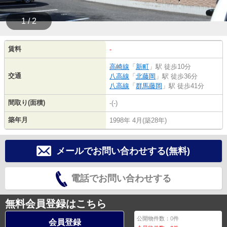
1 / 2
賃料
-
高崎線
「
新町
」駅 徒歩10分
交通
八高線
「
北藤岡
」駅 徒歩36分
八高線
「
群馬藤岡
」駅 徒歩41分
間取り(面積)
-(-)
築年月
1998年 4月(築28年)
メールでお問い合わせする(無料)
電話でお問い合わせする
無料会員登録はこちら
公開物件数：
0
件
会員登録