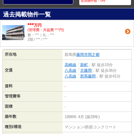
会員物件数：
0
件
過去掲載物件一覧
***
万円
(管理費・共益費 ***円)
敷：***｜礼：***
2階 / *** / ***
所在地
群馬県
藤岡市
岡之郷
高崎線
「
新町
」駅 徒歩10分
交通
八高線
「
北藤岡
」駅 徒歩36分
八高線
「
群馬藤岡
」駅 徒歩41分
賃料
-
管理費等
-
面積
-
築年数
1998年 4月 (築28年)
種別/構造
マンション/鉄筋コンクリート