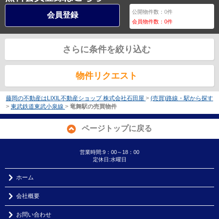
公開物件数：
0
件
会員登録
会員物件数：
0
件
さらに条件を絞り込む
物件リクエスト
藤岡の不動産はLIXIL不動産ショップ 株式会社石田屋
>
(売買)路線・駅から探す
>
東武鉄道東武小泉線
>
竜舞駅の売買物件
ページトップに戻る
営業時間:9：00～18：00
定休日:水曜日
ホーム
会社概要
お問い合わせ