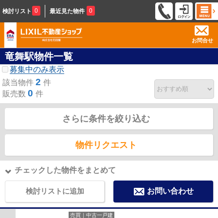
0
0
検討リスト
最近見た物件
お問合せ
竜舞駅物件一覧
募集中のみ表示
2
該当物件
件
0
販売数
件
さらに条件を絞り込む
物件リクエスト
チェックした物件をまとめて
検討リストに追加
お問い合わせ
売買｜中古一戸建