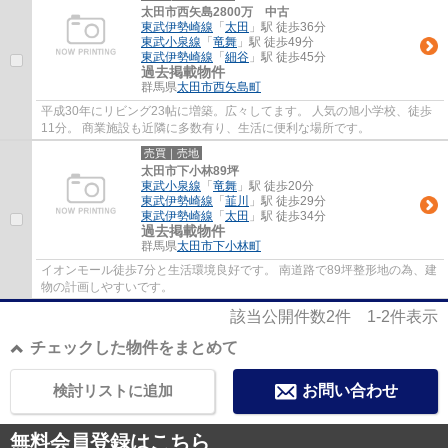
太田市西矢島2800万 中古
東武伊勢崎線
「
太田
」駅 徒歩36分
東武小泉線
「
竜舞
」駅 徒歩49分
東武伊勢崎線
「
細谷
」駅 徒歩45分
過去掲載物件
群馬県
太田市
西矢島町
平成30年にリビング23帖に増築。広々してます。 人気の旭小学校、徒歩
11分。 商業施設も近隣に多数有り、生活に便利な場所です。
売買｜売地
太田市下小林89坪
東武小泉線
「
竜舞
」駅 徒歩20分
東武伊勢崎線
「
韮川
」駅 徒歩29分
東武伊勢崎線
「
太田
」駅 徒歩34分
過去掲載物件
群馬県
太田市
下小林町
イオンモール徒歩7分と生活環境良好です。 南道路で89坪整形地の為、建
物の計画しやすいです。
該当公開件数
2
件
1-2
件表示
チェックした物件をまとめて
検討リストに追加
お問い合わせ
無料会員登録はこちら